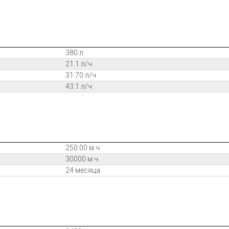
380 л
21.1 л/ч
31.70 л/ч
43.1 л/ч
250.00 м.ч.
30000 м.ч.
24 месяца