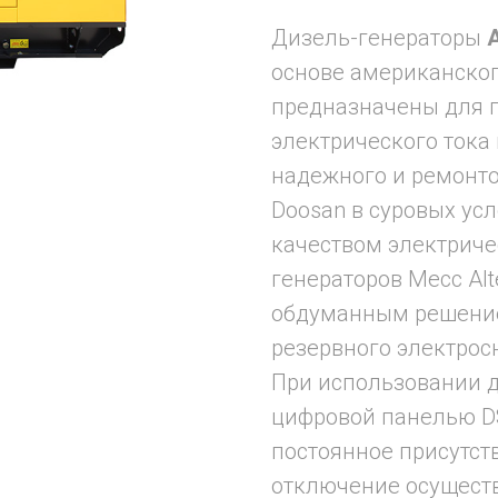
Дизель-генераторы
основе американског
предназначены для п
электрического тока
надежного и ремонто
Doosan в суровых ус
качеством электриче
генераторов Mecc Al
обдуманным решение
резервного электрос
При использовании д
цифровой панелью DS
постоянное присутст
отключение осуществ