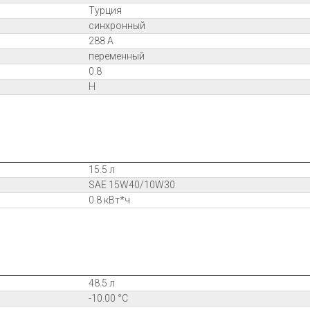
Турция
синхронный
288 А
переменный
0.8
H
15.5 л
SAE 15W40/10W30
0.8 кВт*ч
48.5 л
-10.00 °C