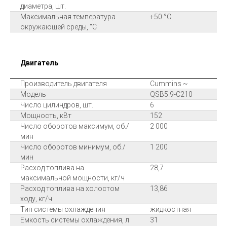
диаметра, шт.
Максимальная температура
+50 °C
окружающей среды, "С
Двигатель
Производитель двигателя
Cummins ~
Модель
QSB5.9-C210
Число цилиндров, шт.
6
Мощность, кВт
152
Число оборотов максимум, об./
2 000
мин
Число оборотов минимум, об./
1 200
мин
Расход топлива на
28,7
максимальной мощности, кг/ч
Расход топлива на холостом
13,86
ходу, кг/ч
Тип системы охлаждения
жидкостная
Емкость системы охлаждения, л
31