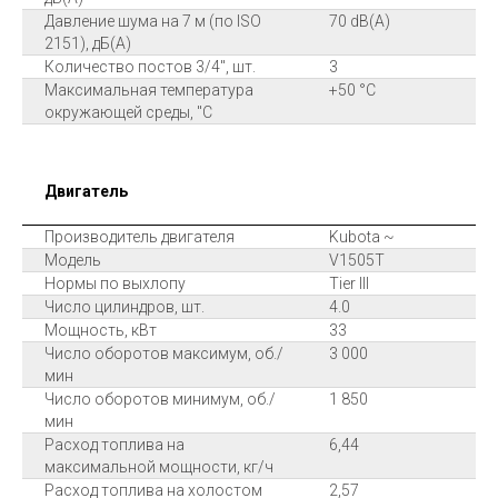
Давление шума на 7 м (по ISO
70 dB(A)
2151), дБ(А)
Количество постов 3/4", шт.
3
Максимальная температура
+50 °C
окружающей среды, "С
Двигатель
Производитель двигателя
Kubota ~
Модель
V1505T
Нормы по выхлопу
Tier III
Число цилиндров, шт.
4.0
Мощность, кВт
33
Число оборотов максимум, об./
3 000
мин
Число оборотов минимум, об./
1 850
мин
Расход топлива на
6,44
максимальной мощности, кг/ч
Расход топлива на холостом
2,57