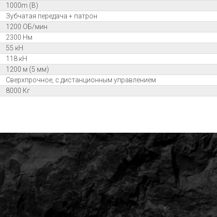
1000m (B)
Зубчатая передача + патрон
1200 ОБ/мин
2300 Нм
55 кН
118 кН
1200 м (5 мм)
Сверхпрочное, с дистанционным управлением
8000 Кг