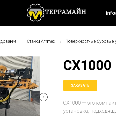
inf
удование
Станки Ammex
Поверхностные буровые 
→
→
CX1000
ЗАКАЗАТЬ
CX1000 — это компак
установка, подходящ