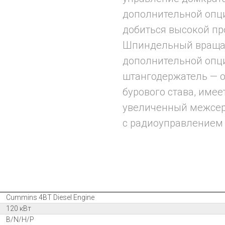
дополнительной опци
добиться высокой пр
Шпиндельный вращат
дополнительной опц
штангодержатель — о
бурового става, име
увеличенный межсер
с радиоуправлением 
Cummins 4BT Diesel Engine
120 кВт
B/N/H/P