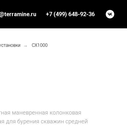
o@terramine.ru
+7 (499) 648-92-36
установки
CX1000
→
тная маневренная колонковая
ая для бурения скважин средней