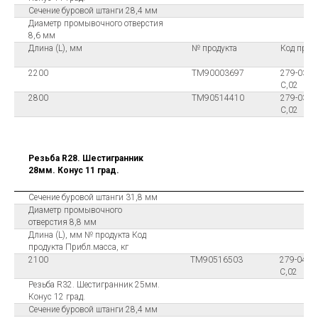
Сечение буровой штанги 28,4 мм
Диаметр промывочного отверстия
8,6 мм
Длина (L), мм
№ продукта
Код прод
2200
ТМ90003697
279-0322
C,02
2800
ТМ90514410
279-0328
C,02
Резьба R28. Шестигранник
28мм. Конус 11 град.
Сечение буровой штанги 31,8 мм
Диаметр промывочного
отверстия 8,8 мм
Длина (L), мм № продукта Код
продукта Прибл.масса, кг
2100
ТМ90516503
279-0421-
C,02
Резьба R32. Шестигранник 25мм.
Конус 12 град.
Сечение буровой штанги 28,4 мм