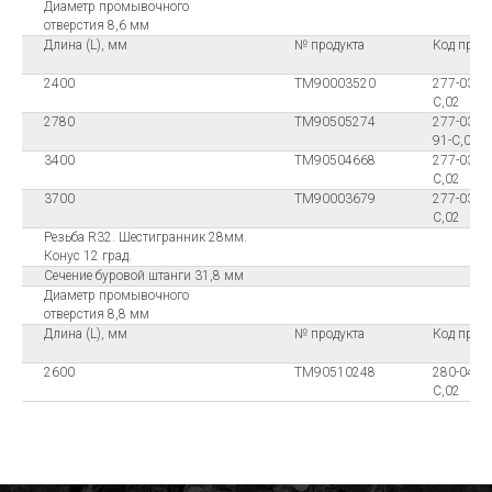
Диаметр промывочного
отверстия 8,6 мм
Длина (L), мм
№ продукта
Код проду
2400
ТМ90003520
277-0324-
C,02
2780
ТМ90505274
277-0328-
91-C,02
3400
ТМ90504668
277-0334-
C,02
3700
ТМ90003679
277-0337-
C,02
Резьба R32. Шестигранник 28мм.
Конус 12 град.
Сечение буровой штанги 31,8 мм
Диаметр промывочного
отверстия 8,8 мм
Длина (L), мм
№ продукта
Код проду
2600
ТМ90510248
280-0426-
C,02