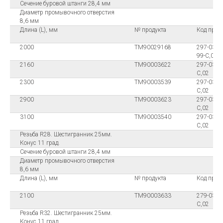
Сечение буровой штанги 28,4 мм
Диаметр промывочного отверстия
8,6 мм
Длина (L), мм
№ продукта
Код прод
2000
ТМ90029168
297-0320
99-C,02
2160
ТМ90003622
297-0322
C,02
2300
ТМ90003539
297-0323
C,02
2900
ТМ90003623
297-0329
C,02
3100
ТМ90003540
297-0331
C,02
Резьба R28. Шестигранник 25мм.
Конус 11 град.
Сечение буровой штанги 28,4 мм
Диаметр промывочного отверстия
8,6 мм
Длина (L), мм
№ продукта
Код прод
2100
ТМ90003633
279-0321
C,02
Резьба R32. Шестигранник 25мм.
Конус 11 град.